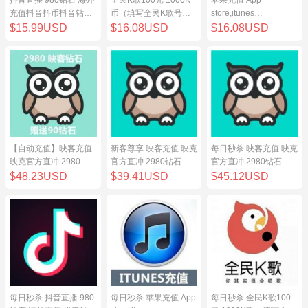
充值抖音抖币抖音钻98
币（填写全民K歌号充
store,itunes
元
值）
store,iphone,ipad中国
$15.99USD
$16.08USD
$16.08USD
地区充值 100元
【自动充值】映客充值
新客尊享 映客充值 映克
每日秒杀 映客充值 映克
映克官方直冲 2980钻
官方直冲 2980钻石
官方直冲 2980钻石
石 298元 inke钻石
298元 inke钻石
298元 inke钻石
$48.23USD
$39.41USD
$45.12USD
每日秒杀 抖音直播 980
每日秒杀 苹果充值 App
每日秒杀 全民K歌100