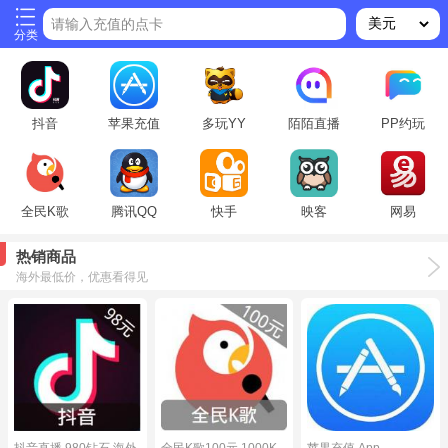
请输入充值的点卡
分类
抖音
苹果充值
多玩YY
陌陌直播
PP约玩
全民K歌
腾讯QQ
快手
映客
网易
热销商品
海外最低价，优惠看得见
抖音直播 980钻石 海外
全民K歌100元 1000K
苹果充值 App