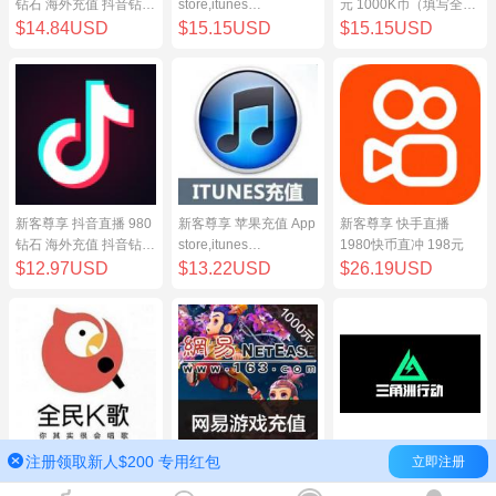
钻石 海外充值 抖音钻石
store,itunes
元 1000K币（填写全民
（原抖币）98元
store,iphone,ipad中国
K歌号充值）
$14.84USD
$15.15USD
$15.15USD
地区充值 100元
新客尊享 抖音直播 980
新客尊享 苹果充值 App
新客尊享 快手直播
钻石 海外充值 抖音钻石
store,itunes
1980快币直冲 198元
（原抖币）98元
store,iphone,ipad中国
$12.97USD
$13.22USD
$26.19USD
地区充值 100元
注册领取新人$200 专用红包
立即注册
新客尊享 全民K歌100
网易点数1000元(可直
三角洲行动（腾讯国
元 1000K币（填写全民
充/寄售) 网易一卡通
服）