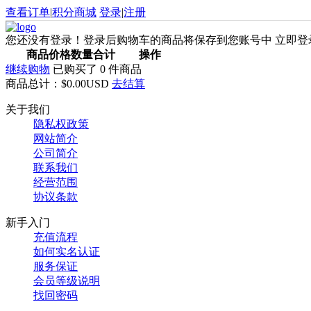
查看订单
|
积分商城
登录
|
注册
您还没有登录！登录后购物车的商品将保存到您账号中
立即登
商品
价格
数量
合计
操作
继续购物
已购买了
0
件商品
商品总计：
$0.00USD
去结算
关于我们
隐私权政策
网站简介
公司简介
联系我们
经营范围
协议条款
新手入门
充值流程
如何实名认证
服务保证
会员等级说明
找回密码