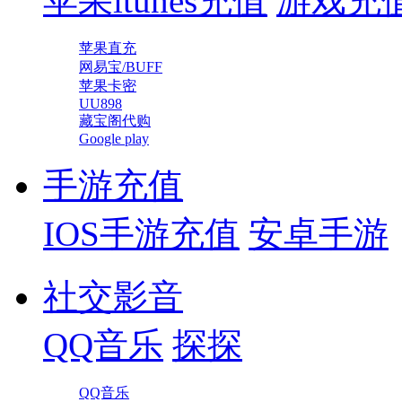
苹果itunes充值
游戏充
苹果直充
网易宝/BUFF
苹果卡密
UU898
藏宝阁代购
Google play
手游充值
IOS手游充值
安卓手游
社交影音
QQ音乐
探探
QQ音乐