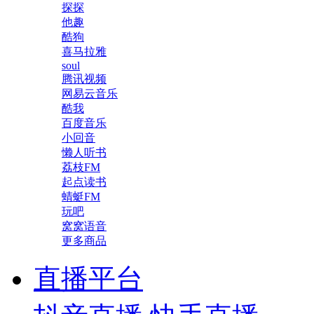
探探
他趣
酷狗
喜马拉雅
soul
腾讯视频
网易云音乐
酷我
百度音乐
小回音
懒人听书
荔枝FM
起点读书
蜻蜓FM
玩吧
窝窝语音
更多商品
直播平台