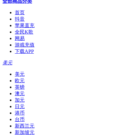
全部商品分类
首页
抖音
苹果直充
全民K歌
网易
游戏充值
下载APP
美元
美元
欧元
英镑
澳元
加元
日元
港币
台币
新西兰元
新加坡元