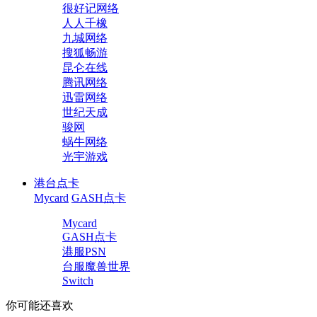
很好记网络
人人千橡
九城网络
搜狐畅游
昆仑在线
腾讯网络
迅雷网络
世纪天成
骏网
蜗牛网络
光宇游戏
港台点卡
Mycard
GASH点卡
Mycard
GASH点卡
港服PSN
台服魔兽世界
Switch
你可能还喜欢