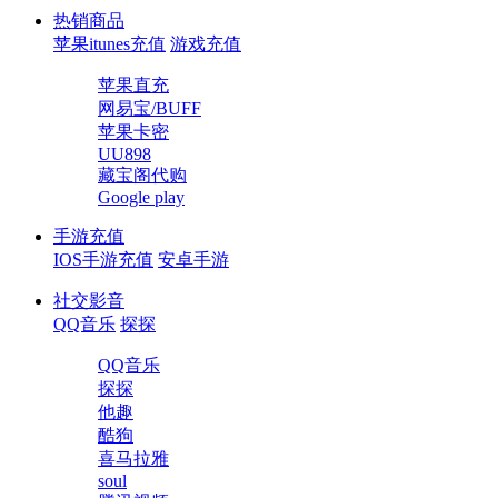
热销商品
苹果itunes充值
游戏充值
苹果直充
网易宝/BUFF
苹果卡密
UU898
藏宝阁代购
Google play
手游充值
IOS手游充值
安卓手游
社交影音
QQ音乐
探探
QQ音乐
探探
他趣
酷狗
喜马拉雅
soul