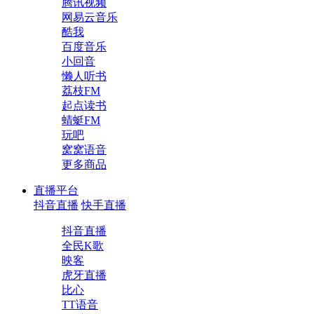
腾讯视频
网易云音乐
酷我
百度音乐
小回音
懒人听书
荔枝FM
起点读书
蜻蜓FM
玩吧
窝窝语音
更多商品
直播平台
抖音直播
快手直播
抖音直播
全民K歌
映客
虎牙直播
比心
TT语音