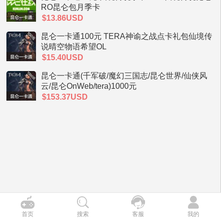
RO昆仑包月季卡
$13.86USD
昆仑一卡通100元 TERA神谕之战点卡礼包仙境传
说晴空物语希望OL
$15.40USD
昆仑一卡通(千军破/魔幻三国志/昆仑世界/仙侠风
云/昆仑OnWeb/tera)1000元
$153.37USD
首页
搜索
客服
我的