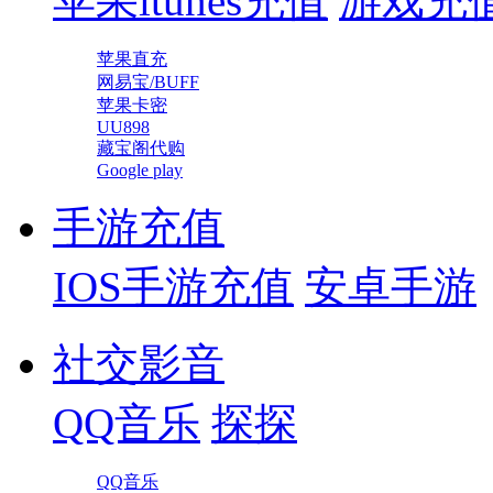
苹果itunes充值
游戏充
苹果直充
网易宝/BUFF
苹果卡密
UU898
藏宝阁代购
Google play
手游充值
IOS手游充值
安卓手游
社交影音
QQ音乐
探探
QQ音乐