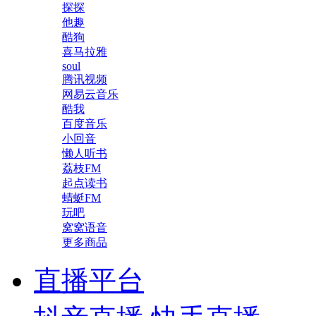
探探
他趣
酷狗
喜马拉雅
soul
腾讯视频
网易云音乐
酷我
百度音乐
小回音
懒人听书
荔枝FM
起点读书
蜻蜓FM
玩吧
窝窝语音
更多商品
直播平台