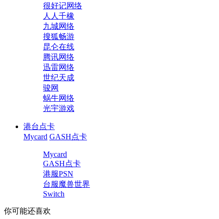
很好记网络
人人千橡
九城网络
搜狐畅游
昆仑在线
腾讯网络
迅雷网络
世纪天成
骏网
蜗牛网络
光宇游戏
港台点卡
Mycard
GASH点卡
Mycard
GASH点卡
港服PSN
台服魔兽世界
Switch
你可能还喜欢