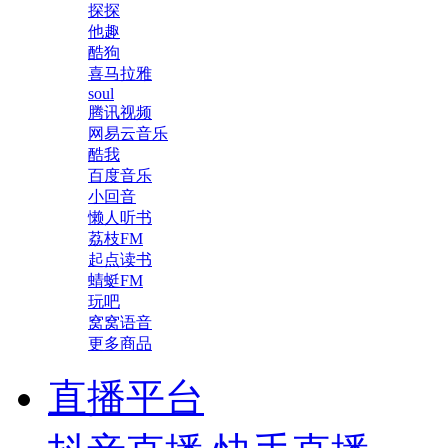
探探
他趣
酷狗
喜马拉雅
soul
腾讯视频
网易云音乐
酷我
百度音乐
小回音
懒人听书
荔枝FM
起点读书
蜻蜓FM
玩吧
窝窝语音
更多商品
直播平台