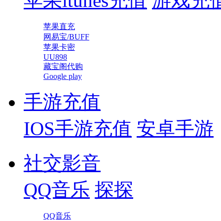
苹果itunes充值
游戏充
苹果直充
网易宝/BUFF
苹果卡密
UU898
藏宝阁代购
Google play
手游充值
IOS手游充值
安卓手游
社交影音
QQ音乐
探探
QQ音乐