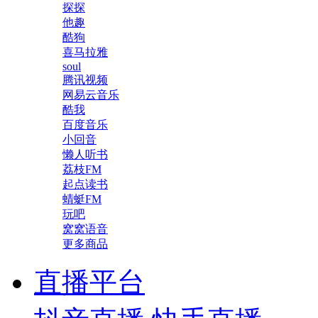
探探
他趣
酷狗
喜马拉雅
soul
腾讯视频
网易云音乐
酷我
百度音乐
小回音
懒人听书
荔枝FM
起点读书
蜻蜓FM
玩吧
窝窝语音
更多商品
直播平台