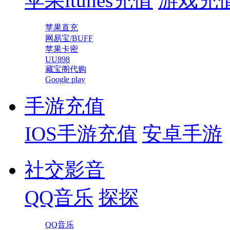
苹果itunes充值
游戏充
苹果直充
网易宝/BUFF
苹果卡密
UU898
藏宝阁代购
Google play
手游充值
IOS手游充值
安卓手游
社交影音
QQ音乐
探探
QQ音乐