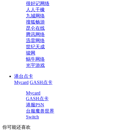
很好记网络
人人千橡
九城网络
搜狐畅游
昆仑在线
腾讯网络
迅雷网络
世纪天成
骏网
蜗牛网络
光宇游戏
港台点卡
Mycard
GASH点卡
Mycard
GASH点卡
港服PSN
台服魔兽世界
Switch
你可能还喜欢