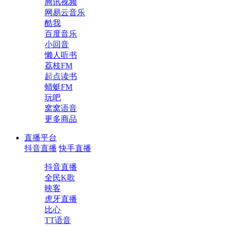
腾讯视频
网易云音乐
酷我
百度音乐
小回音
懒人听书
荔枝FM
起点读书
蜻蜓FM
玩吧
窝窝语音
更多商品
直播平台
抖音直播
快手直播
抖音直播
全民K歌
映客
虎牙直播
比心
TT语音