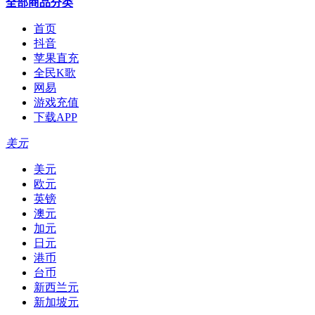
全部商品分类
首页
抖音
苹果直充
全民K歌
网易
游戏充值
下载APP
美元
美元
欧元
英镑
澳元
加元
日元
港币
台币
新西兰元
新加坡元