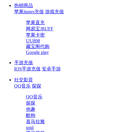
热销商品
苹果itunes充值
游戏充值
苹果直充
网易宝/BUFF
苹果卡密
UU898
藏宝阁代购
Google play
手游充值
IOS手游充值
安卓手游
社交影音
QQ音乐
探探
QQ音乐
探探
他趣
酷狗
喜马拉雅
soul