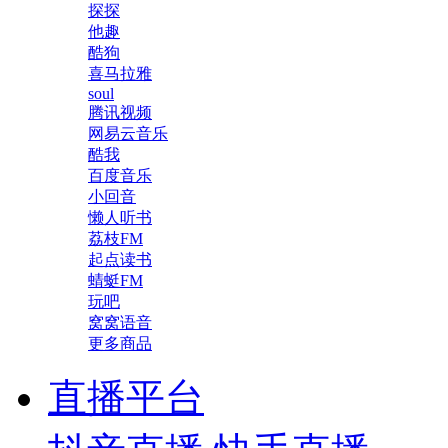
探探
他趣
酷狗
喜马拉雅
soul
腾讯视频
网易云音乐
酷我
百度音乐
小回音
懒人听书
荔枝FM
起点读书
蜻蜓FM
玩吧
窝窝语音
更多商品
直播平台