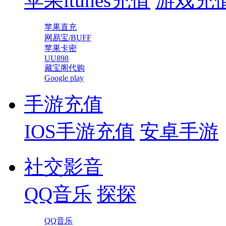
苹果itunes充值
游戏充
苹果直充
网易宝/BUFF
苹果卡密
UU898
藏宝阁代购
Google play
手游充值
IOS手游充值
安卓手游
社交影音
QQ音乐
探探
QQ音乐