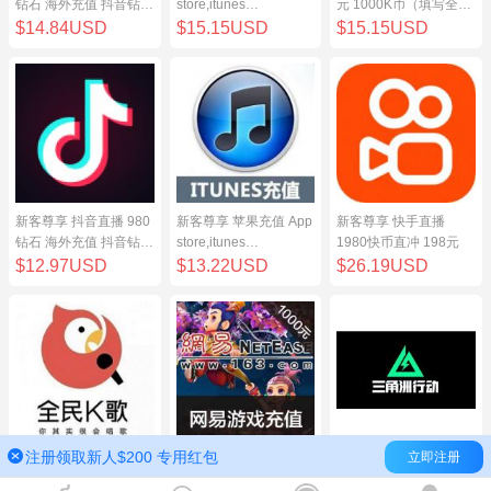
钻石 海外充值 抖音钻石
store,itunes
元 1000K币（填写全民
（原抖币）98元
store,iphone,ipad中国
K歌号充值）
$14.84USD
$15.15USD
$15.15USD
地区充值 100元
新客尊享 抖音直播 980
新客尊享 苹果充值 App
新客尊享 快手直播
钻石 海外充值 抖音钻石
store,itunes
1980快币直冲 198元
（原抖币）98元
store,iphone,ipad中国
$12.97USD
$13.22USD
$26.19USD
地区充值 100元
注册领取新人$200 专用红包
立即注册
新客尊享 全民K歌100
网易点数1000元(可直
三角洲行动（腾讯国
元 1000K币（填写全民
充/寄售) 网易一卡通
服）