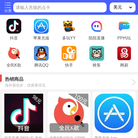
请输入充值的点卡
分类
抖音
苹果充值
多玩YY
陌陌直播
PP约玩
全民K歌
腾讯QQ
快手
映客
网易
热销商品
海外最低价，优惠看得见
抖音直播 980钻石 海外
全民K歌100元 1000K
苹果充值 App