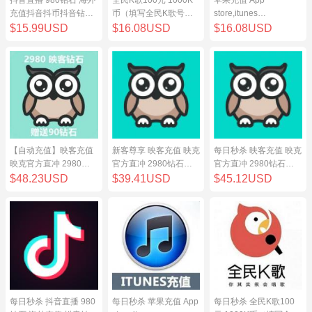
充值抖音抖币抖音钻98
币（填写全民K歌号充
store,itunes
元
值）
store,iphone,ipad中国
$15.99USD
$16.08USD
$16.08USD
地区充值 100元
【自动充值】映客充值
新客尊享 映客充值 映克
每日秒杀 映客充值 映克
映克官方直冲 2980钻
官方直冲 2980钻石
官方直冲 2980钻石
石 298元 inke钻石
298元 inke钻石
298元 inke钻石
$48.23USD
$39.41USD
$45.12USD
每日秒杀 抖音直播 980
每日秒杀 苹果充值 App
每日秒杀 全民K歌100