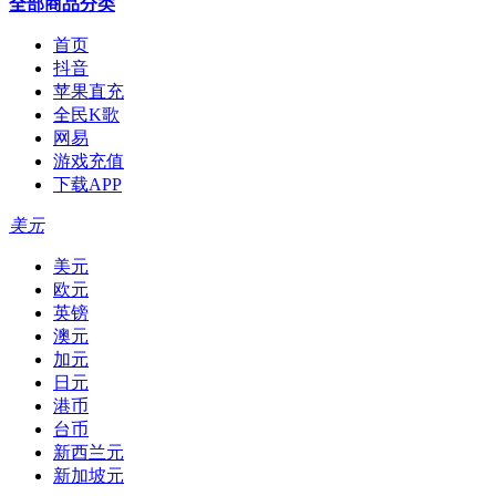
全部商品分类
首页
抖音
苹果直充
全民K歌
网易
游戏充值
下载APP
美元
美元
欧元
英镑
澳元
加元
日元
港币
台币
新西兰元
新加坡元