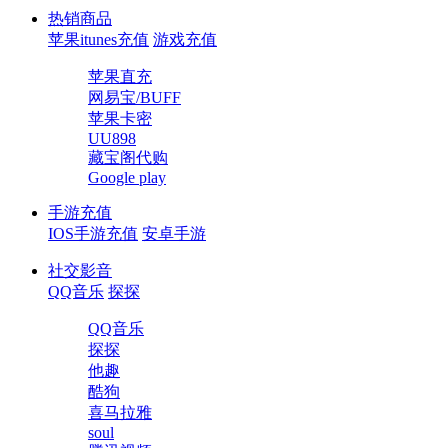
热销商品
苹果itunes充值
游戏充值
苹果直充
网易宝/BUFF
苹果卡密
UU898
藏宝阁代购
Google play
手游充值
IOS手游充值
安卓手游
社交影音
QQ音乐
探探
QQ音乐
探探
他趣
酷狗
喜马拉雅
soul