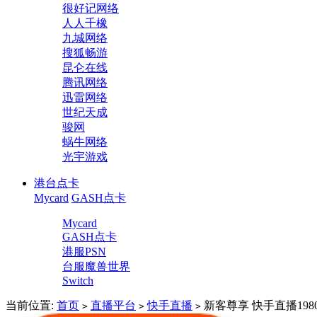
很好记网络
人人千橡
九城网络
搜狐畅游
昆仑在线
腾讯网络
迅雷网络
世纪天成
骏网
蜗牛网络
光宇游戏
港台点卡
Mycard
GASH点卡
Mycard
GASH点卡
港服PSN
台服魔兽世界
Switch
当前位置:
首页
直播平台
快手直播
新客尊享 快手直播1980
>
>
>