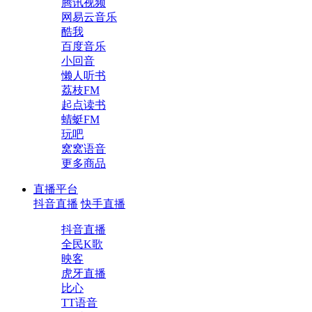
腾讯视频
网易云音乐
酷我
百度音乐
小回音
懒人听书
荔枝FM
起点读书
蜻蜓FM
玩吧
窝窝语音
更多商品
直播平台
抖音直播
快手直播
抖音直播
全民K歌
映客
虎牙直播
比心
TT语音