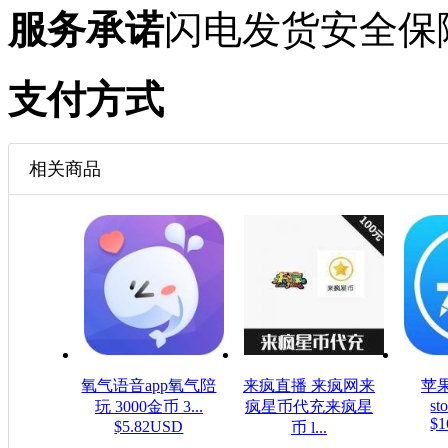
服务承诺
闪电发货
安全保
支付方式
相关商品
氧气语音app氧气陪
来疯直播 来疯网来
苹果
sto
玩 3000金币 3...
疯星币代充来疯星
$1
$5.82USD
币 l...
$16.08USD