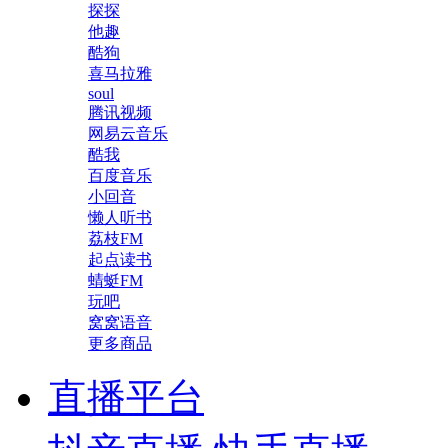
探探
他趣
酷狗
喜马拉雅
soul
腾讯视频
网易云音乐
酷我
百度音乐
小回音
懒人听书
荔枝FM
起点读书
蜻蜓FM
玩吧
窝窝语音
更多商品
直播平台