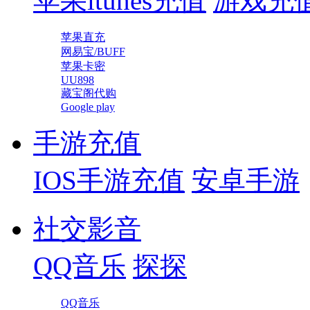
苹果itunes充值
游戏充
苹果直充
网易宝/BUFF
苹果卡密
UU898
藏宝阁代购
Google play
手游充值
IOS手游充值
安卓手游
社交影音
QQ音乐
探探
QQ音乐