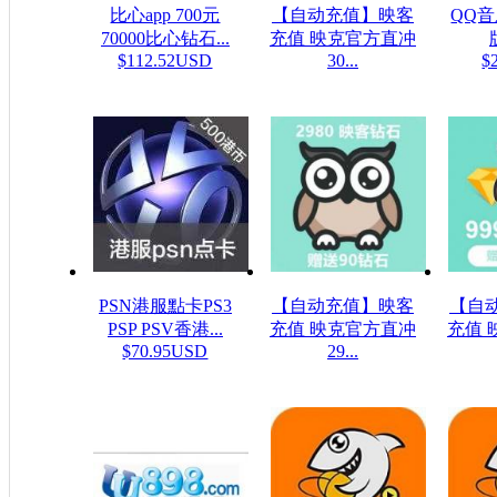
比心app 700元
【自动充值】映客
QQ
70000比心钻石...
充值 映克官方直冲
$112.52USD
30...
$
$5.32USD
PSN港服點卡PS3
【自动充值】映客
【自
PSP PSV香港...
充值 映克官方直冲
充值 
$70.95USD
29...
$48.23USD
$16