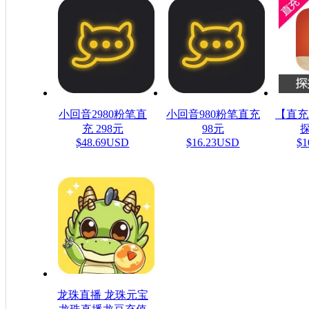
小回音2980粉笔直
小回音980粉笔直充
【直充
充 298元
98元
探
$48.69USD
$16.23USD
$1
龙珠直播 龙珠元宝