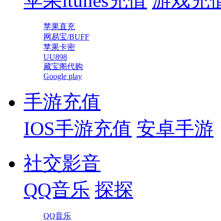
苹果itunes充值
游戏充
苹果直充
网易宝/BUFF
苹果卡密
UU898
藏宝阁代购
Google play
手游充值
IOS手游充值
安卓手游
社交影音
QQ音乐
探探
QQ音乐