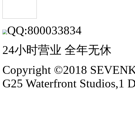
QQ:800033834
24小时营业 全年无休
Copyright ©2018 SEVE
G25 Waterfront Studios,1