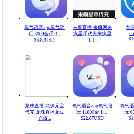
氧气语音app氧气陪
来疯直播 来疯网来
苹果
sto
玩 3000金币 3...
疯星币代充来疯星
$1
$5.82USD
币 l...
$16.08USD
龙珠直播 龙珠元宝
氧气语音app氧气陪
氧气语
代充 龙珠直播龙豆
玩 11800金币 ...
玩 6
$22.87USD
$1
充值...
$0.16USD