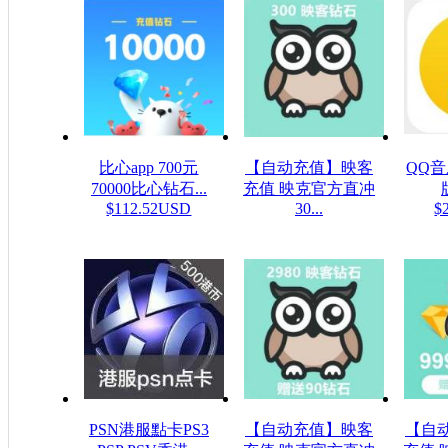
比心app 700元
【自动充值】映客
QQ
70000比心钻石...
充值 映克官方直冲
$112.52USD
30...
$
$5.32USD
PSN港服點卡PS3
【自动充值】映客
【自