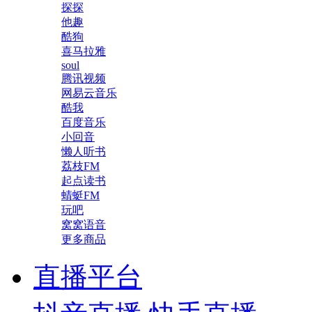
探探
他趣
酷狗
喜马拉雅
soul
腾讯视频
网易云音乐
酷我
百度音乐
小回音
懒人听书
荔枝FM
起点读书
蜻蜓FM
玩吧
窝窝语音
更多商品
直播平台