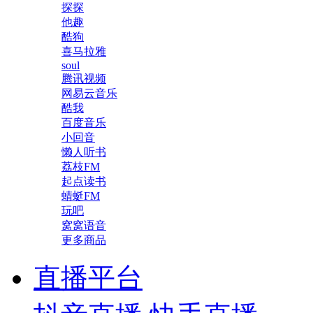
探探
他趣
酷狗
喜马拉雅
soul
腾讯视频
网易云音乐
酷我
百度音乐
小回音
懒人听书
荔枝FM
起点读书
蜻蜓FM
玩吧
窝窝语音
更多商品
直播平台