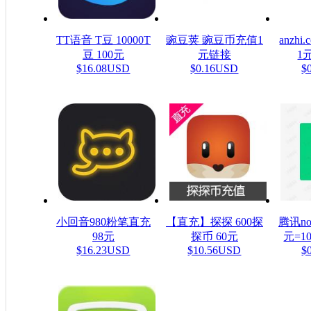
TT语音 T豆 10000T
豌豆荚 豌豆币充值1
anzh
豆 100元
元链接
1元
$16.08USD
$0.16USD
$
小回音980粉笔直充
【直充】探探 600探
腾讯n
98元
探币 60元
元=1
$16.23USD
$10.56USD
$