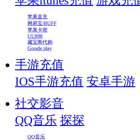
苹果itunes充值
游戏充
苹果直充
网易宝/BUFF
苹果卡密
UU898
藏宝阁代购
Google play
手游充值
IOS手游充值
安卓手游
社交影音
QQ音乐
探探
QQ音乐