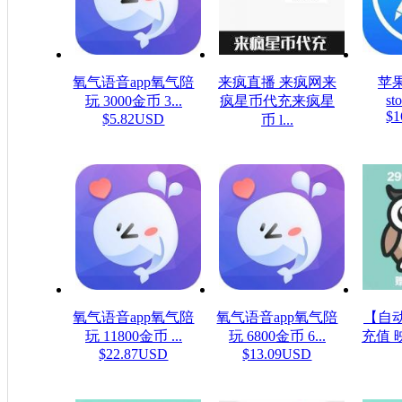
氧气语音app氧气陪
来疯直播 来疯网来
苹果
sto
玩 3000金币 3...
疯星币代充来疯星
$1
$5.82USD
币 l...
$16.08USD
氧气语音app氧气陪
氧气语音app氧气陪
【自
玩 11800金币 ...
玩 6800金币 6...
充值 
$22.87USD
$13.09USD
$4