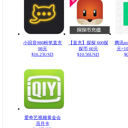
小回音980粉笔直充
【直充】探探 600探
腾讯n
98元
探币 60元
元=1
$16.23USD
$10.56USD
$
爱奇艺视频黄金会
员月卡