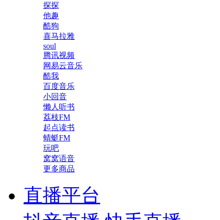
探探
他趣
酷狗
喜马拉雅
soul
腾讯视频
网易云音乐
酷我
百度音乐
小回音
懒人听书
荔枝FM
起点读书
蜻蜓FM
玩吧
窝窝语音
更多商品
直播平台