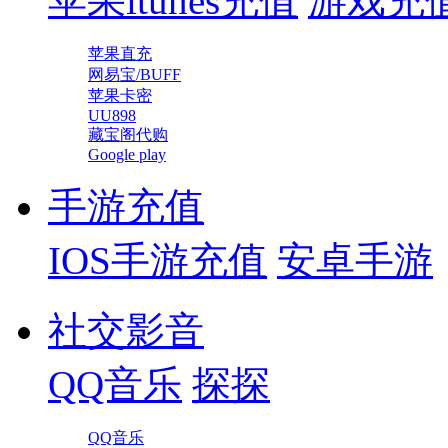
苹果itunes充值
游戏充
苹果直充
网易宝/BUFF
苹果卡密
UU898
藏宝阁代购
Google play
手游充值
IOS手游充值
安卓手游
社交影音
QQ音乐
探探
QQ音乐