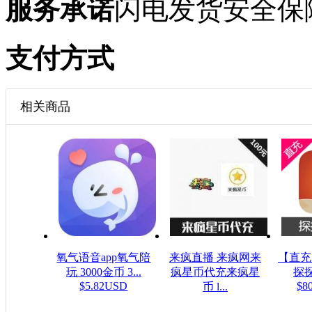
服务承诺
闪电发货
安全保
支付方式
相关商品
氧气语音app氧气陪
来疯直播 来疯网来
【直充】
玩 3000金币 3...
疯星币代充来疯星
探探币
$5.82USD
$8
币 l...
$16.08USD